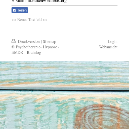
E-Mail: lilli.mauch@mailbox.org
Teilen
<< Neues Textfeld >>
Druckversion
|
Sitemap
Login
© Psychotherapie- Hypnose -
Webansicht
EMDR - Brainlog